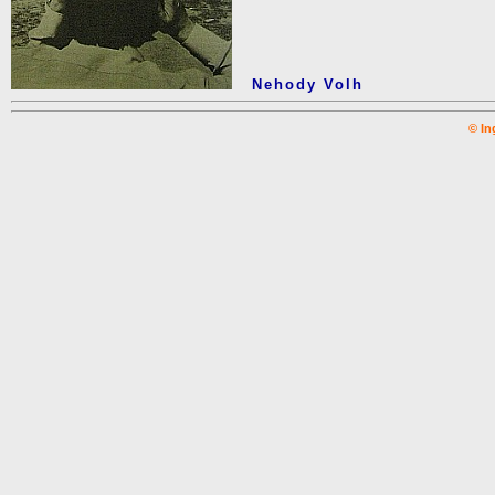
Nehody Volh
© In